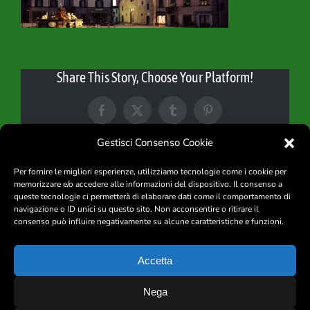
Contact
Share This Story, Choose Your Platform!
Facebook
X
Tumblr
Pinterest
Gestisci Consenso Cookie
Per fornire le migliori esperienze, utilizziamo tecnologie come i cookie per
memorizzare e/o accedere alle informazioni del dispositivo. Il consenso a
queste tecnologie ci permetterà di elaborare dati come il comportamento di
navigazione o ID unici su questo sito. Non acconsentire o ritirare il
consenso può influire negativamente su alcune caratteristiche e funzioni.
|
Privacy
|
Cookie Policy
|
CIN
|
Accetta
IL MULINO DE’ BRIGANTI di Castagna Mariadele – Loc. Caprio 54023
Nega
FILATTIERA (MS)