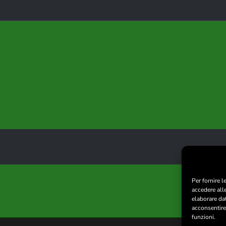
Per fornire 
accedere all
elaborare da
acconsentire 
funzioni.