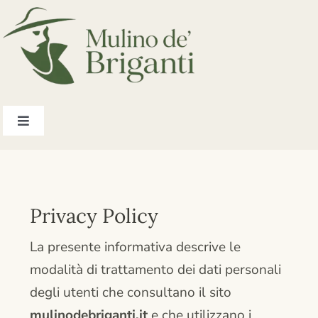
Salta
al
contenuto
Toggle
Navigation
Home
Appartamenti
Privacy Policy
La presente informativa descrive le
Listino prezzi
modalità di trattamento dei dati personali
degli utenti che consultano il sito
Dove siamo
mulinodebriganti.it
e che utilizzano i