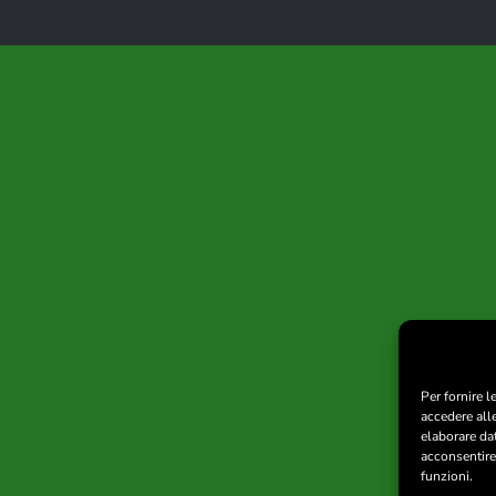
Per fornire 
accedere all
elaborare da
acconsentire 
funzioni.