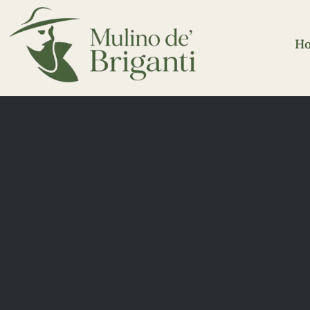
Salta
al
H
contenuto