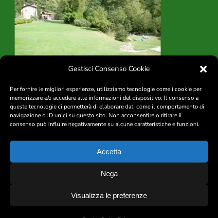
Contatti
Gestisci Consenso Cookie
Per fornire le migliori esperienze, utilizziamo tecnologie come i cookie per
memorizzare e/o accedere alle informazioni del dispositivo. Il consenso a
queste tecnologie ci permetterà di elaborare dati come il comportamento di
navigazione o ID unici su questo sito. Non acconsentire o ritirare il
consenso può influire negativamente su alcune caratteristiche e funzioni.
|
Privacy
|
Cookie Policy
|
CIN
|
Accetta
IL MULINO DE’ BRIGANTI di Castagna Mariadele – Loc. Caprio 54023
Nega
FILATTIERA (MS)
Cod.Fisc. CSTMDL57H43I363N Mob (+39) 333.8020717 Phone/Fax
Visualizza le preferenze
(+39) 0187.631090