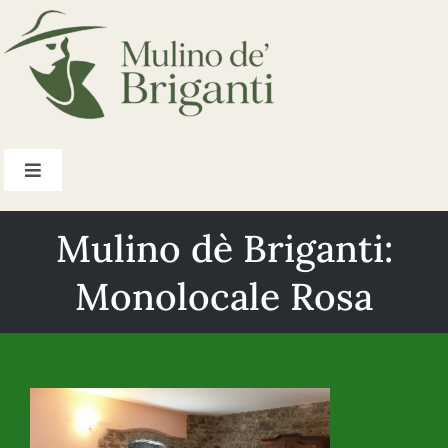
Salta
al
contenuto
Toggle
Navigation
Home
Mulino dè Briganti:
Monolocale Rosa
Appartamenti
Listino prezzi
Dove siamo