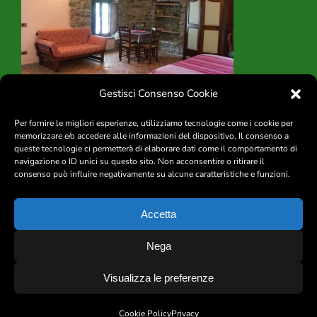
Contatti
Gestisci Consenso Cookie
Per fornire le migliori esperienze, utilizziamo tecnologie come i cookie per
memorizzare e/o accedere alle informazioni del dispositivo. Il consenso a
queste tecnologie ci permetterà di elaborare dati come il comportamento di
navigazione o ID unici su questo sito. Non acconsentire o ritirare il
consenso può influire negativamente su alcune caratteristiche e funzioni.
|
Privacy
|
Cookie Policy
|
CIN
|
Accetta
IL MULINO DE’ BRIGANTI di Castagna Mariadele – Loc. Caprio 54023
Nega
FILATTIERA (MS)
Cod.Fisc. CSTMDL57H43I363N Mob (+39) 333.8020717 Phone/Fax
Visualizza le preferenze
(+39) 0187.631090
project by
fantanet
Cookie Policy
Privacy