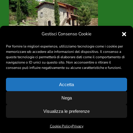
Contatti
Gestisci Consenso Cookie
Per fornire le migliori esperienze, utilizziamo tecnologie come i cookie per
memorizzare e/o accedere alle informazioni del dispositivo. Il consenso a
queste tecnologie ci permetterà di elaborare dati come il comportamento di
navigazione o ID unici su questo sito. Non acconsentire o ritirare il
consenso può influire negativamente su alcune caratteristiche e funzioni.
|
Privacy
|
Cookie Policy
|
CIN
|
Accetta
IL MULINO DE’ BRIGANTI di Castagna Mariadele – Loc. Caprio 54023
Nega
FILATTIERA (MS)
Cod.Fisc. CSTMDL57H43I363N Mob (+39) 333.8020717 Phone/Fax
Visualizza le preferenze
(+39) 0187.631090
project by
fantanet
Cookie Policy
Privacy